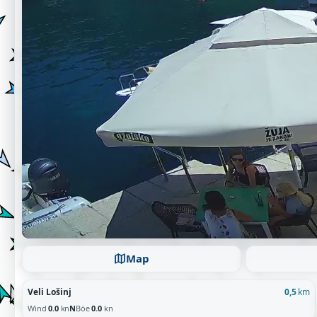
Map
Veli Lošinj
0,5
km
Wind
0.0
kn
N
Böe
0.0
kn