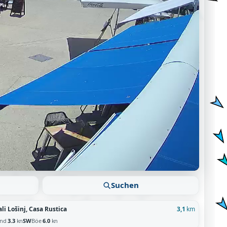
Suchen
li Lošinj, Casa Rustica
3,1
km
ind
3.3
kn
SW
Böe
6.0
kn