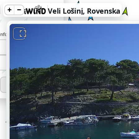
+
−
Veli Lošinj, Rovenska
information.
Reject