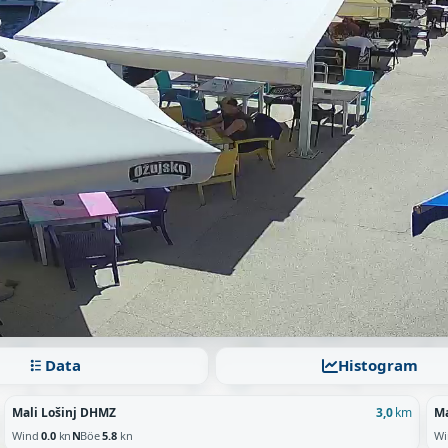
Data
Histogram
Mali Lošinj DHMZ
Ma
3,0
km
Wind
0.0
kn
N
Böe
5.8
kn
W