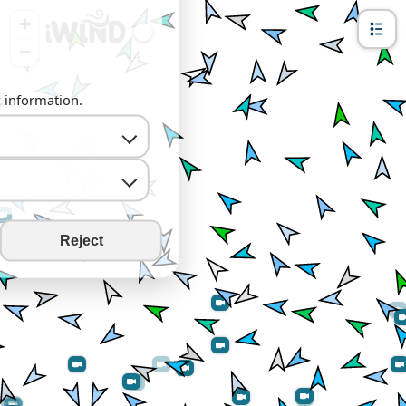
+
−
y information.
Reject