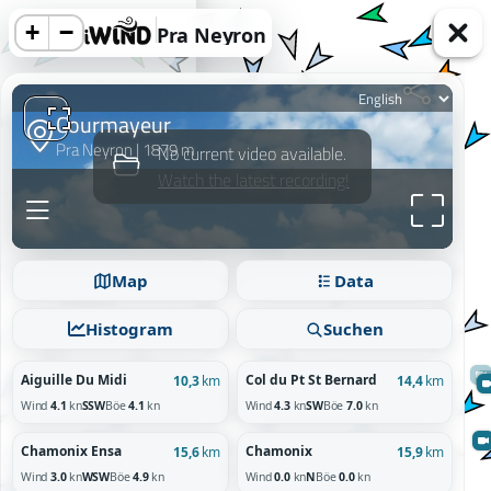
+
−
Pra Neyron
acy information.
Map
Data
Reject
Histogram
Suchen
Aiguille Du Midi
Col du Pt St Bernard
10,3
km
14,4
km
Wind
4.1
kn
SSW
Böe
4.1
kn
Wind
4.3
kn
SW
Böe
7.0
kn
Chamonix Ensa
Chamonix
15,6
km
15,9
km
Wind
3.0
kn
WSW
Böe
4.9
kn
Wind
0.0
kn
N
Böe
0.0
kn