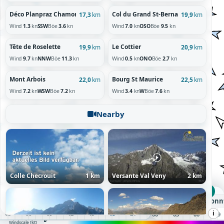
Déco Planpraz Chamonix 1958m
Col du Grand St-Bernard
17,3
km
19,9
km
Wind
1.3
kn
SSW
Böe
3.6
kn
Wind
7.0
kn
OSO
Böe
9.5
kn
Tête de Roselette
Le Cottier
19,9
km
20,9
km
Wind
9.7
kn
NNW
Böe
11.3
kn
Wind
0.5
kn
ONO
Böe
2.7
kn
Mont Arbois
Bourg St Maurice
22,0
km
22,5
km
Wind
7.2
kn
WSW
Böe
7.2
kn
Wind
3.4
kn
W
Böe
7.6
kn
Nearby
Colle Checrouit
1 km
Versante Val Veny
2 km
SA 18:00 UTC
Samstag, 08.08.26
Sonnt
i
02
03
04
05
06
07
08
09
10
11
12
13
14
15
16
17
18
19
20
21
22
23
00
01
02
03
04
05
06
07
08
09
60+
10
20
30
50
Windscale [kt]