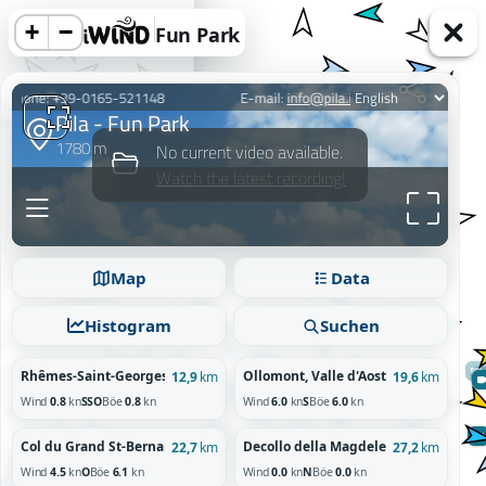
+
−
Fun Park
acy information.
Map
Data
Reject
Histogram
Suchen
Rhêmes-Saint-Georges, Valle d'Aosta / Vallée d'Aoste
Ollomont, Valle d'Aosta / Vallée d'Aos
12,9
km
19,6
km
Wind
0.8
kn
SSO
Böe
0.8
kn
Wind
6.0
kn
S
Böe
6.0
kn
Col du Grand St-Bernard
Decollo della Magdeleine 1760m
22,7
km
27,2
km
Wind
4.5
kn
O
Böe
6.1
kn
Wind
0.0
kn
N
Böe
0.0
kn