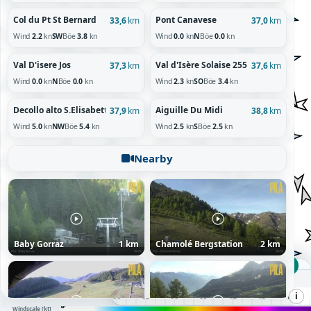
Col du Pt St Bernard
Pont Canavese
33,6
km
37,0
km
Wind
2.2
kn
SW
Böe
3.8
kn
Wind
0.0
kn
N
Böe
0.0
kn
Val D'isere Jos
Val d'Isère Solaise 2558m
37,3
km
37,6
km
Wind
0.0
kn
N
Böe
0.0
kn
Wind
2.3
kn
SO
Böe
3.4
kn
Decollo alto S.Elisabetta 1565m
Aiguille Du Midi
37,9
km
38,8
km
Wind
5.0
kn
NW
Böe
5.4
kn
Wind
2.5
kn
S
Böe
2.5
kn
Nearby
Baby Gorraz
1 km
Chamolé Bergstation
2 km
DO 04:00 UTC
Donnerstag, 06.08.26
i
00
01
02
03
04
05
06
07
08
09
10
11
12
13
14
15
16
17
18
19
2
60+
10
20
30
50
Windscale [kt]