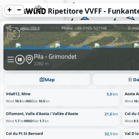
+
−
Ripetitore VVFF - Funkan
information.
Map
Da
Reject
Vda012, Mnw
Aosta A
5,0
km
Wind
10.5
kn
NO
Böe
10.5
kn
Wind
16.
Ollomont, Valle d'Aosta / Vallée d'Aoste
Col du 
21,6
km
Wind
1.7
kn
NNO
Böe
1.7
kn
Wind
8.5
Col du Pt St Bernard
Val D'is
32,1
km