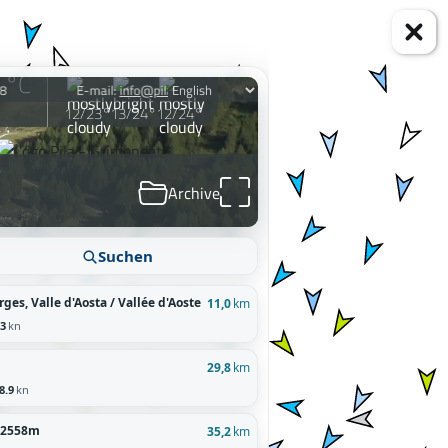
Suchen
es, Valle d'Aosta / Vallée d'Aoste
11,0
km
.3
kn
29,8
km
8.9
kn
e 2558m
35,2
km