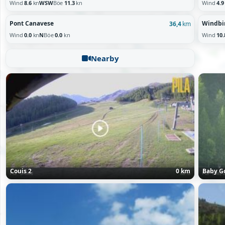
Wind
8.6
kn
WSW
Böe
11.3
kn
Wind
4.9
Pont Canavese
Windbi
36,4
km
Wind
0.0
kn
N
Böe
0.0
kn
Wind
10.
Nearby
Couis 2
0 km
Baby G