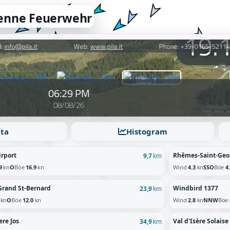
tenne Feuerwehr
ta
Histogram
irport
Rhêmes-Saint-Georg
9,7
km
9
kn
O
Böe
16.9
kn
Wind
4.3
kn
SSO
Böe
4
Grand St-Bernard
Windbird 1377
23,9
km
kn
O
Böe
12.0
kn
Wind
2.8
kn
NNW
Böe
ere Jos
Val d'Isère Solais
34,9
km