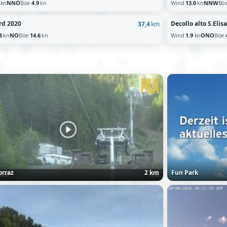
kn
NNO
Böe
4.9
kn
Wind
13.0
kn
NNW
Bö
rd 2020
Decollo alto S.Eli
37,4
km
8
kn
NO
Böe
14.6
kn
Wind
1.9
kn
ONO
Böe
orraz
2 km
Fun Park