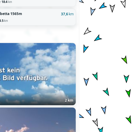
e
18.4
kn
sabetta 1565m
37,6
km
4.5
kn
2 km