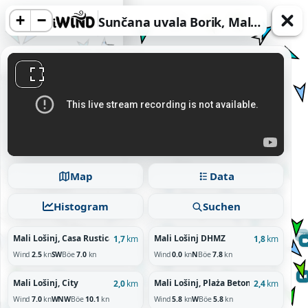
+
−
Sunčana uvala Borik, Mali Lošinj
acy information.
Map
Data
Reject
Histogram
Suchen
Mali Lošinj, Casa Rustica
Mali Lošinj DHMZ
1,7
km
1,8
km
Wind
2.5
kn
SW
Böe
7.0
kn
Wind
0.0
kn
N
Böe
7.8
kn
Mali Lošinj, City
Mali Lošinj, Plaża Betonowa
2,0
km
2,4
km
Wind
7.0
kn
WNW
Böe
10.1
kn
Wind
5.8
kn
W
Böe
5.8
kn