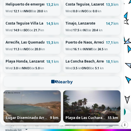
Helipuerto de emergencias, La Graciosa
Costa Teguise, Lazarote
13,2
km
13,3
km
Wind
12.1
kn
NNO
Böe
20.0
kn
Wind
0.0
kn
NO
Böe
0.0
kn
Costa Teguise Villa La Morena, Lanzarote
Tinajo, Lanzarote
14,5
km
14,7
km
Wind
14.9
kn
SO
Böe
21.7
kn
Wind
17.5
kn
N
Böe
20.4
kn
Arrecife, Las Quemadas, Lanzarote
Puerto de Naos, Arrecife, Lanzarote
15,3
km
17,1
km
Wind
11.3
kn
NO
Böe
20.0
kn
Wind
16.1
kn
NNW
Böe
24.5
kn
Playa Honda, Lanzarote
La Concha Beach, Arrecife, Lanzarote
18,1
km
18,1
km
Wind
3.0
kn
NNO
Böe
5.0
kn
Wind
3.5
kn
ONO
Böe
5.1
kn
Nearby
SO 13:00 UTC
Sonntag, 09.08.26
Lugar Diseminado Arrieta, Haría, Lanzarote
9 km
Playa de Las Cucharas, Costa Teguise, Lanzarote
15 km
i
00
01
02
03
04
05
06
07
08
09
10
11
12
13
14
15
16
17
18
19
20
21
22
23
00
01
02
03
04
60+
10
20
30
50
Windscale [kt]