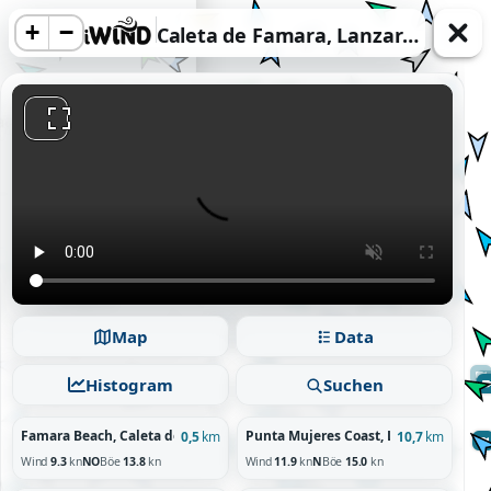
+
−
Caleta de Famara, Lanzarote
acy information.
Reject
Map
Data
Histogram
Suchen
Famara Beach, Caleta de Famara, Lanzarote
Punta Mujeres Coast, Lanzarote
0,5
km
10,7
km
Wind
9.3
kn
NO
Böe
13.8
kn
Wind
11.9
kn
N
Böe
15.0
kn