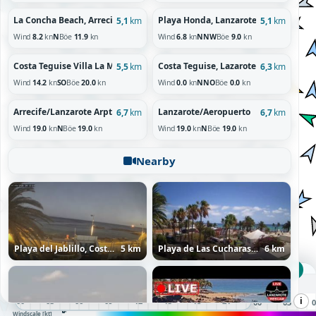
La Concha Beach, Arrecife, Lanzarote
Playa Honda, Lanzarote
5,1
km
5,1
km
Wind
8.2
kn
N
Böe
11.9
kn
Wind
6.8
kn
NNW
Böe
9.0
kn
Costa Teguise Villa La Morena, Lanzarote
Costa Teguise, Lazarote
5,5
km
6,3
km
Wind
14.2
kn
SO
Böe
20.0
kn
Wind
0.0
kn
NNO
Böe
0.0
kn
Arrecife/Lanzarote Arpt
Lanzarote/Aeropuerto
6,7
km
6,7
km
Wind
19.0
kn
N
Böe
19.0
kn
Wind
19.0
kn
N
Böe
19.0
kn
Nearby
Playa del Jablillo, Costa Teguise, Lanzarote
5 km
Playa de Las Cucharas, Costa Teguise, Lanzarote
6 km
MO 14:00 UTC
Montag, 10.08.26
i
00
01
02
03
04
05
06
07
08
09
10
11
12
13
14
15
16
17
18
19
20
21
22
23
00
01
02
03
04
05
60+
10
20
30
50
Windscale [kt]