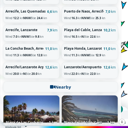
Arrecife, Las Quemadas, Lanzarote
Puerto de Naos, Arrecife, Lanzarote
6,6
km
7,0
km
Wind
12.2
kn
NNW
Böe
24.4
kn
Wind
16.3
kn
NNW
Böe
25.3
kn
Arrecife, Lanzarote
Playa del Cable, Lanzarote
7,9
km
10,2
km
Wind
7.0
kn
NNW
Böe
9.8
kn
Wind
16.5
kn
N
Böe
22.6
kn
La Concha Beach, Arrecife, Lanzarote
Playa Honda, Lanzarote
11,0
km
11,0
km
Wind
11.3
kn
NNW
Böe
12.8
kn
Wind
11.3
kn
NNW
Böe
12.9
kn
Arrecife/Lanzarote Arpt
Lanzarote/Aeropuerto
12,6
km
12,6
km
Wind
20.0
kn
N
Böe
20.0
kn
Wind
22.0
kn
N
Böe
22.0
kn
Nearby
FR 15:00 UTC
Freitag, 07.08.26
i
00
01
02
03
04
05
06
07
08
09
10
11
12
13
14
15
16
17
18
19
20
21
22
23
Playa de Las Cucharas, Costa Teguise, Lanzarote
1 km
Playa del Jablillo, Costa Teguise, Lanzarote
1 km
00
01
02
03
04
05
06
60+
10
20
30
50
Windscale [kt]