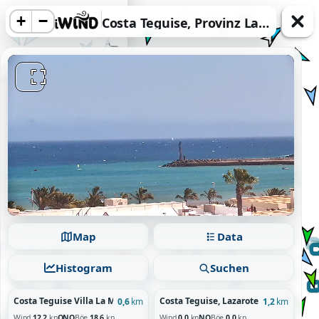
+
−
Costa Teguise, Provinz Las Palmas
acy information.
Reject
Map
Data
Histogram
Suchen
Costa Teguise Villa La Morena, Lanzarote
Costa Teguise, Lazarote
0,6
km
1,2
km
Wind
12.2
kn
ONO
Böe
18.6
kn
Wind
0.0
kn
NO
Böe
0.0
kn