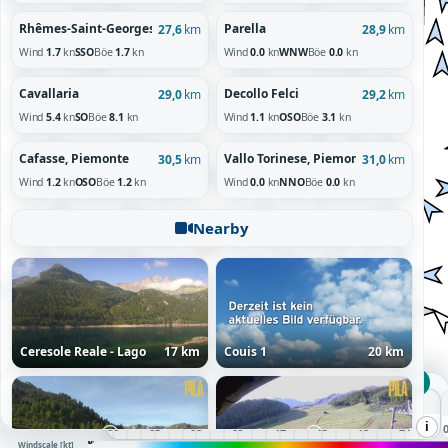
Rhêmes-Saint-Georges, Valle d'Aosta / Vallée d'Aoste
Parella
27,6
km
28,9
km
Wind
1.7
kn
SSO
Böe
1.7
kn
Wind
0.0
kn
WNW
Böe
0.0
kn
Cavallaria
Decollo Felci
29,0
km
29,2
km
Wind
5.4
kn
SO
Böe
8.1
kn
Wind
1.1
kn
OSO
Böe
3.1
kn
Cafasse, Piemonte
Vallo Torinese, Piemonte
30,5
km
31,0
km
Wind
1.2
kn
OSO
Böe
1.2
kn
Wind
0.0
kn
NNO
Böe
0.0
kn
Nearby
Ceresole Reale - Lago
17 km
Couis 1
20 km
SO 08:00 UTC
Sonntag, 09.08.26
i
00
01
02
03
04
05
06
07
08
09
10
11
12
13
14
15
16
17
18
19
20
21
22
23
60+
10
20
30
50
Windscale [kt]