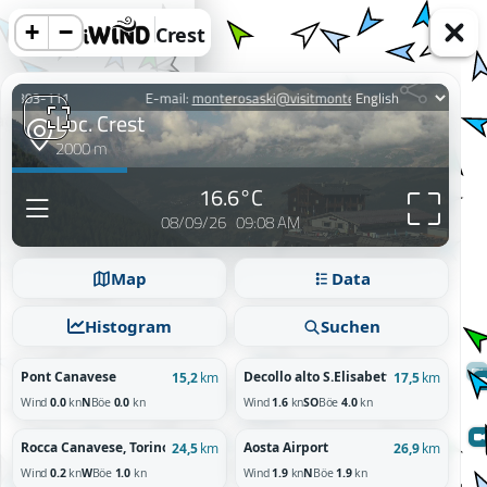
+
−
Crest
acy information.
Map
Data
Reject
Histogram
Suchen
Pont Canavese
Decollo alto S.Elisabetta 1565m
15,2
km
17,5
km
Wind
0.0
kn
N
Böe
0.0
kn
Wind
1.6
kn
SO
Böe
4.0
kn
Rocca Canavese, Torino
Aosta Airport
24,5
km
26,9
km
Wind
0.2
kn
W
Böe
1.0
kn
Wind
1.9
kn
N
Böe
1.9
kn