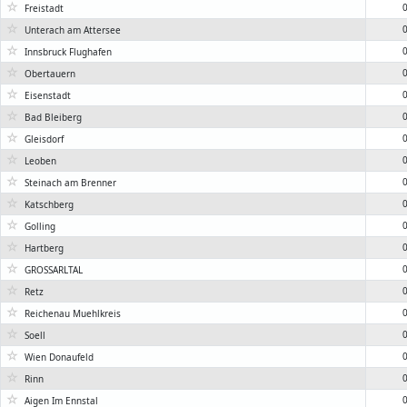
☆
0
Freistadt
☆
0
Unterach am Attersee
☆
0
Innsbruck Flughafen
☆
0
Obertauern
☆
0
Eisenstadt
☆
0
Bad Bleiberg
☆
0
Gleisdorf
☆
0
Leoben
☆
0
Steinach am Brenner
☆
0
Katschberg
☆
0
Golling
☆
0
Hartberg
☆
0
GROSSARLTAL
☆
0
Retz
☆
0
Reichenau Muehlkreis
☆
0
Soell
☆
0
Wien Donaufeld
☆
0
Rinn
☆
0
Aigen Im Ennstal