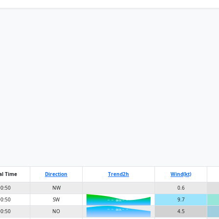
ations Worldwide
al Time
Direction
Trend
2h
Wind(kt)
0:50
NW
0.6
0:50
SW
9.7
6KN
0:50
NO
4.5
6KN