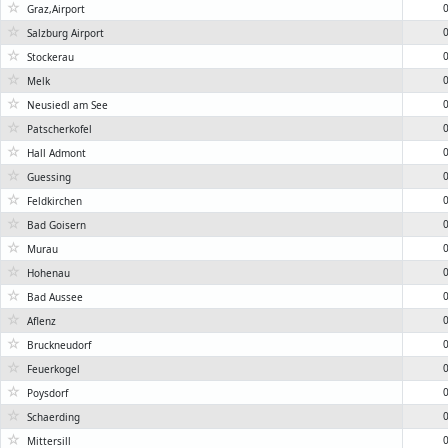
☆
0
Graz,Airport
☆
0
Salzburg Airport
☆
0
Stockerau
☆
0
Melk
☆
0
Neusiedl am See
☆
0
Patscherkofel
☆
0
Hall Admont
☆
0
Guessing
☆
0
Feldkirchen
☆
0
Bad Goisern
☆
0
Murau
☆
0
Hohenau
☆
0
Bad Aussee
☆
0
Aflenz
☆
0
Bruckneudorf
☆
0
Feuerkogel
☆
0
Poysdorf
☆
0
Schaerding
☆
0
Mittersill