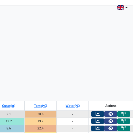
Gusts(kt)
Temp(°C)
Water(°C)
Actions
2.1
20.8
-
12.2
19.2
-
8.6
22.4
-