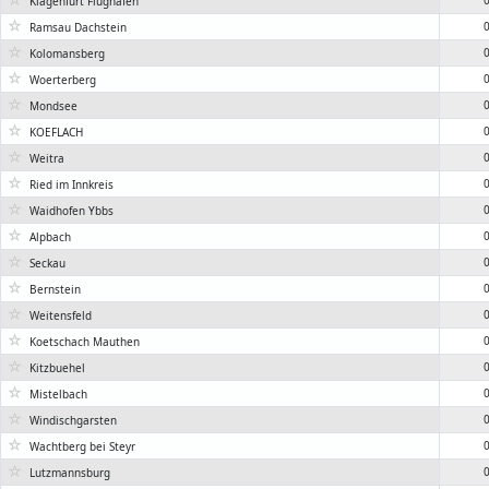
0
Klagenfurt Flughafen
☆
0
Ramsau Dachstein
☆
0
Kolomansberg
☆
0
Woerterberg
☆
0
Mondsee
☆
0
KOEFLACH
☆
0
Weitra
☆
0
Ried im Innkreis
☆
0
Waidhofen Ybbs
☆
0
Alpbach
☆
0
Seckau
☆
0
Bernstein
☆
0
Weitensfeld
☆
0
Koetschach Mauthen
☆
0
Kitzbuehel
☆
0
Mistelbach
☆
0
Windischgarsten
☆
0
Wachtberg bei Steyr
☆
0
Lutzmannsburg