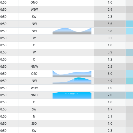
0:50
ONO
1.0
0:50
WSW
2.9
0:50
SW
2.3
0:50
NW
5.6
0:50
NW
5.8
0:50
W
0.2
0:50
O
1.0
0:50
W
3.9
0:50
O
1.2
0:50
NNW
2.5
6KN
0:50
OSO
6.0
0:50
NW
4.9
6KN
0:50
WSW
1.0
0:50
NNO
7.0
6KN
0:50
O
1.0
0:50
SW
1.7
0:50
N
2.1
0:50
SSO
1.0
0:50
SW
2.3