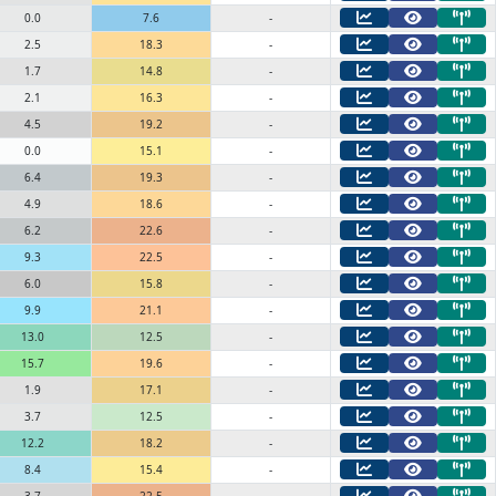
0.0
7.6
-
2.5
18.3
-
1.7
14.8
-
2.1
16.3
-
4.5
19.2
-
0.0
15.1
-
6.4
19.3
-
4.9
18.6
-
6.2
22.6
-
9.3
22.5
-
6.0
15.8
-
9.9
21.1
-
13.0
12.5
-
15.7
19.6
-
1.9
17.1
-
3.7
12.5
-
12.2
18.2
-
8.4
15.4
-