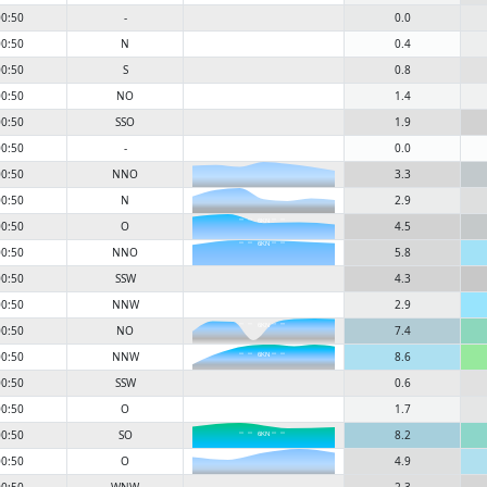
0:50
-
0.0
0:50
N
0.4
0:50
S
0.8
0:50
NO
1.4
0:50
SSO
1.9
0:50
-
0.0
0:50
NNO
3.3
0:50
N
2.9
6KN
0:50
O
4.5
6KN
0:50
NNO
5.8
0:50
SSW
4.3
0:50
NNW
2.9
6KN
0:50
NO
7.4
0:50
NNW
8.6
6KN
0:50
SSW
0.6
0:50
O
1.7
0:50
SO
8.2
6KN
0:50
O
4.9