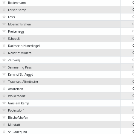
☆
0
Rottenmann
☆
0
Leiser Berge
☆
0
Lofer
☆
0
Moenichkirchen
☆
0
Preitenegg
☆
0
Schoeckl
☆
0
Dachstein Hunerkogel
☆
0
Neustift Milders
☆
0
Zeltweg
☆
0
Semmering Pass
☆
0
Kernhof St. Aegyd
☆
0
Traunsee,Altmünster
☆
0
Amstetten
☆
0
Wolkersdorf
☆
0
Gars am Kamp
☆
0
Podersdorf
☆
0
Bischofshofen
☆
0
Millstatt
☆
0
St. Radegund