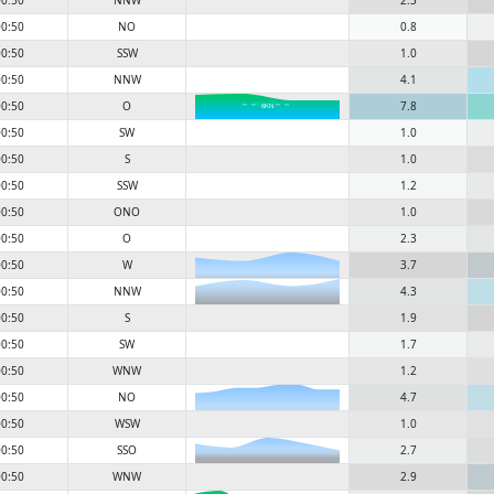
0:50
NNW
2.3
0:50
NO
0.8
0:50
SSW
1.0
0:50
NNW
4.1
0:50
O
7.8
6KN
0:50
SW
1.0
0:50
S
1.0
0:50
SSW
1.2
0:50
ONO
1.0
0:50
O
2.3
0:50
W
3.7
0:50
NNW
4.3
0:50
S
1.9
0:50
SW
1.7
0:50
WNW
1.2
0:50
NO
4.7
0:50
WSW
1.0
0:50
SSO
2.7
0:50
WNW
2.9