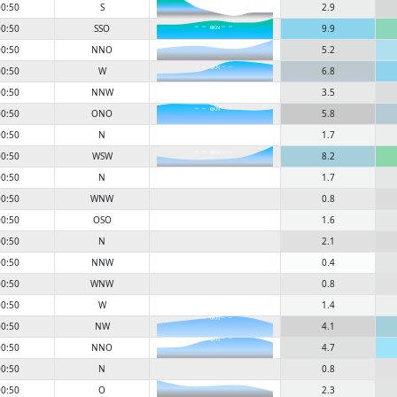
0:50
S
2.9
6KN
0:50
SSO
9.9
6KN
0:50
NNO
5.2
0:50
W
6.8
6KN
0:50
NNW
3.5
6KN
0:50
ONO
5.8
0:50
N
1.7
0:50
WSW
8.2
6KN
0:50
N
1.7
0:50
WNW
0.8
0:50
OSO
1.6
0:50
N
2.1
0:50
NNW
0.4
0:50
WNW
0.8
0:50
W
1.4
6KN
0:50
NW
4.1
6KN
0:50
NNO
4.7
0:50
N
0.8
0:50
O
2.3