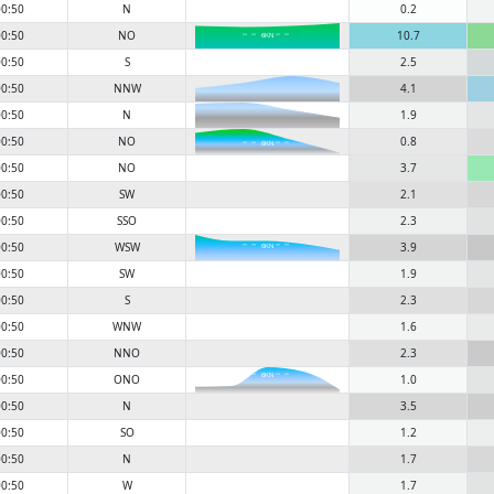
0:50
N
0.2
0:50
NO
10.7
6KN
0:50
S
2.5
0:50
NNW
4.1
0:50
N
1.9
0:50
NO
0.8
6KN
0:50
NO
3.7
0:50
SW
2.1
0:50
SSO
2.3
0:50
WSW
3.9
6KN
0:50
SW
1.9
0:50
S
2.3
0:50
WNW
1.6
0:50
NNO
2.3
0:50
ONO
1.0
6KN
0:50
N
3.5
0:50
SO
1.2
0:50
N
1.7
0:50
W
1.7