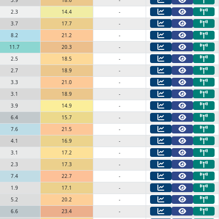
3.9
18.6
-
2.3
14.4
-
3.7
17.7
-
8.2
21.2
-
11.7
20.3
-
2.5
18.5
-
2.7
18.9
-
3.3
21.0
-
3.1
18.9
-
3.9
14.9
-
6.4
15.7
-
7.6
21.5
-
4.1
16.9
-
3.1
17.2
-
2.3
17.3
-
7.4
22.7
-
1.9
17.1
-
5.2
20.2
-
6.6
23.4
-