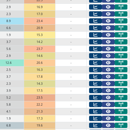
3.7
22.5
-
2.9
16.9
-
2.3
17.0
-
8.9
23.4
-
6.6
20.9
-
1.9
15.3
-
3.7
14.2
-
5.6
23.7
-
2.9
14.6
-
12.6
20.6
-
2.5
16.3
-
3.7
17.8
-
2.3
14.3
-
3.9
17.5
-
5.2
23.5
-
5.8
22.2
-
4.1
21.3
-
1.9
17.3
-
6.8
19.6
-