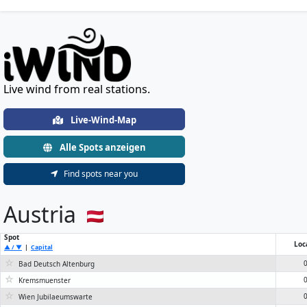
Live Wind & Weather St
Live wind from real stations.
Live-Wind-Map
Alle Spots anzeigen
Find spots near you
Austria
Spot
Loc
▲ / ▼
|
Capital
☆
0
Bad Deutsch Altenburg
☆
0
Kremsmuenster
☆
0
Wien Jubilaeumswarte