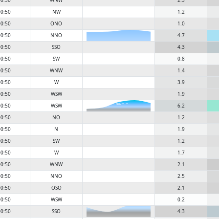
0:50
WNW
2.3
0:50
NW
1.2
0:50
ONO
1.0
0:50
NNO
4.7
0:50
SSO
4.3
0:50
SW
0.8
0:50
WNW
1.4
0:50
W
3.9
0:50
WSW
1.9
0:50
WSW
6.2
6KN
0:50
NO
1.2
0:50
N
1.9
0:50
SW
1.2
0:50
W
1.7
0:50
WNW
2.1
0:50
NNO
2.5
0:50
OSO
2.1
0:50
WSW
0.2
0:50
SSO
4.3