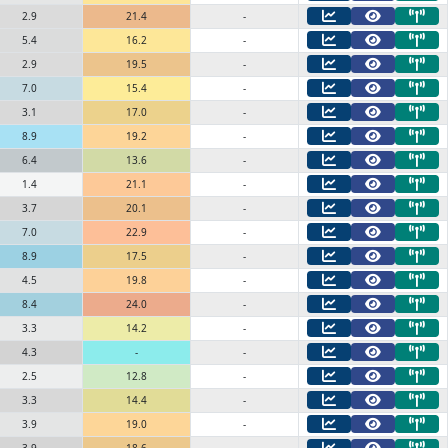
2.9
21.4
-
5.4
16.2
-
2.9
19.5
-
7.0
15.4
-
3.1
17.0
-
8.9
19.2
-
6.4
13.6
-
1.4
21.1
-
3.7
20.1
-
7.0
22.9
-
8.9
17.5
-
4.5
19.8
-
8.4
24.0
-
3.3
14.2
-
4.3
-
-
2.5
12.8
-
3.3
14.4
-
3.9
19.0
-