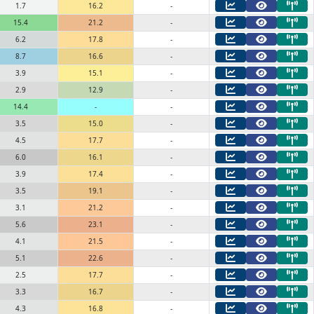
1.7
16.2
-
15.4
21.2
-
6.2
17.8
-
8.7
16.6
-
3.9
15.1
-
2.9
12.9
-
14.4
-
-
3.5
15.0
-
4.5
17.7
-
6.0
16.1
-
3.9
17.4
-
3.5
19.1
-
3.1
21.2
-
5.6
23.1
-
4.1
21.5
-
5.1
22.6
-
2.5
17.7
-
3.3
16.7
-
4.3
16.8
-