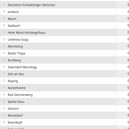
☆
0
Dachstein Schladminger Gletscher
☆
0
Jenbach
☆
0
Rauris
☆
0
Saalbach
☆
0
Hohe Wand Hochkogelhaus
☆
0
Liebenau Gugu
☆
0
Allentsteig
☆
0
Raabs Thaya
☆
0
Buchberg
☆
0
Zwerndorf Marchegg
☆
0
Zell am See
☆
0
Aspang
☆
0
Kanzelhoehe
☆
0
Bad Gleichenberg
☆
0
Spittal Drau
☆
0
Schmirn
☆
0
Micheldorf
☆
0
Baernkopf
☆