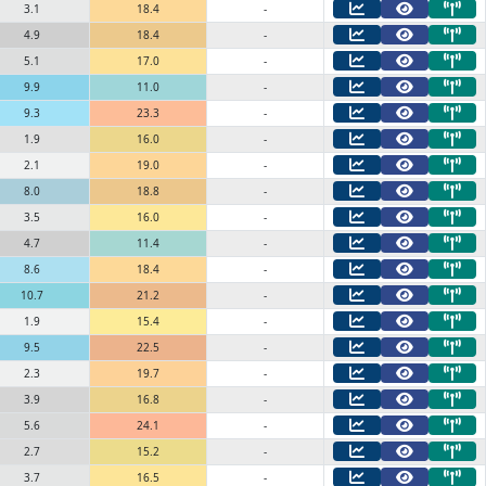
3.1
18.4
-
4.9
18.4
-
5.1
17.0
-
9.9
11.0
-
9.3
23.3
-
1.9
16.0
-
2.1
19.0
-
8.0
18.8
-
3.5
16.0
-
4.7
11.4
-
8.6
18.4
-
10.7
21.2
-
1.9
15.4
-
9.5
22.5
-
2.3
19.7
-
3.9
16.8
-
5.6
24.1
-
2.7
15.2
-
3.7
16.5
-