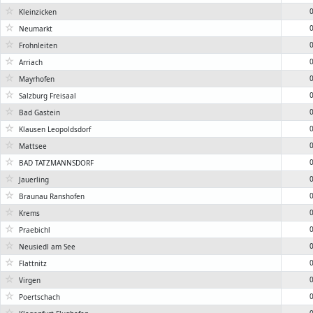
☆
0
Kleinzicken
☆
0
Neumarkt
☆
0
Frohnleiten
☆
0
Arriach
☆
0
Mayrhofen
☆
0
Salzburg Freisaal
☆
0
Bad Gastein
☆
0
Klausen Leopoldsdorf
☆
0
Mattsee
☆
0
BAD TATZMANNSDORF
☆
0
Jauerling
☆
0
Braunau Ranshofen
☆
0
Krems
☆
0
Praebichl
☆
0
Neusiedl am See
☆
0
Flattnitz
☆
0
Virgen
☆
0
Poertschach
☆