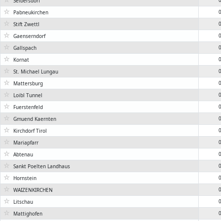
0
Seibersdorf
☆
0
Pabneukirchen
☆
0
Stift Zwettl
☆
0
Gaenserndorf
☆
0
Gallspach
☆
0
Kornat
☆
0
St. Michael Lungau
☆
0
Mattersburg
☆
0
Loibl Tunnel
☆
0
Fuerstenfeld
☆
0
Gmuend Kaernten
☆
0
Kirchdorf Tirol
☆
0
Mariapfarr
☆
0
Abtenau
☆
0
Sankt Poelten Landhaus
☆
0
Hornstein
☆
0
WAIZENKIRCHEN
☆
0
Litschau
☆
0
Mattighofen