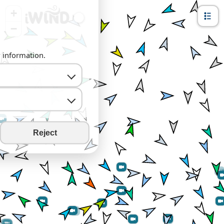
+
−
y information.
Reject