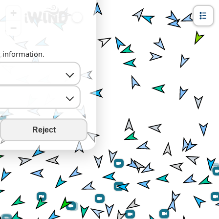
+
−
y information.
Reject