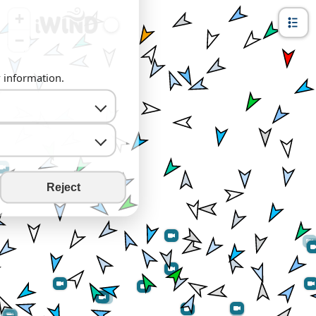
+
−
y information.
Reject