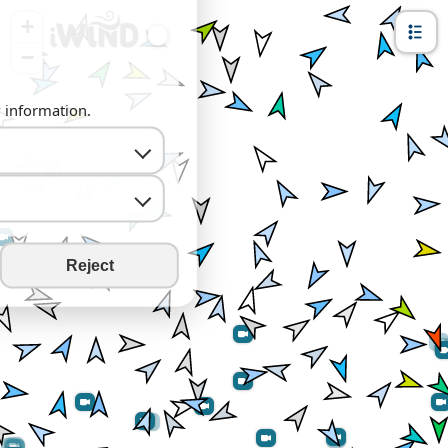
+
−
y information.
Reject