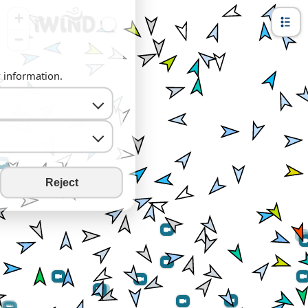
+
−
y information.
Reject