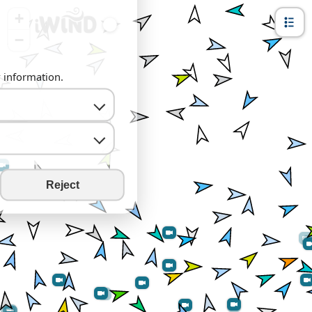
+
−
y information.
Reject