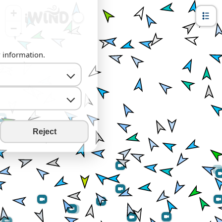
+
−
y information.
Reject