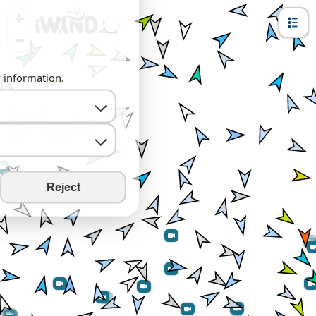
+
−
y information.
Reject