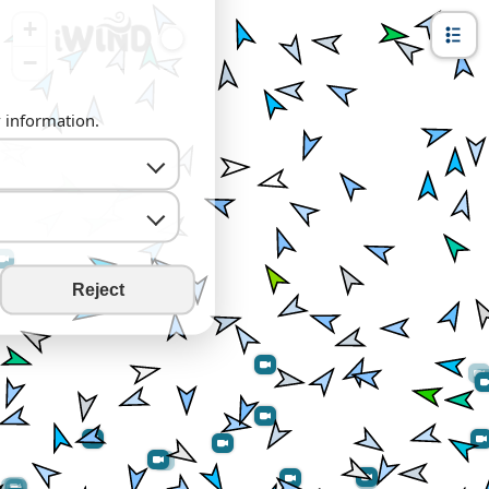
+
−
y information.
Reject