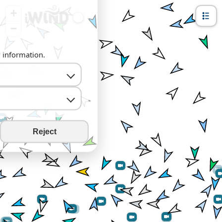
+
−
y information.
Reject