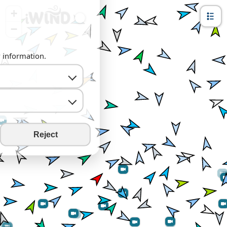
+
−
y information.
Reject