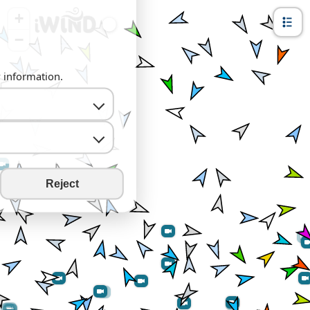
+
−
y information.
Reject