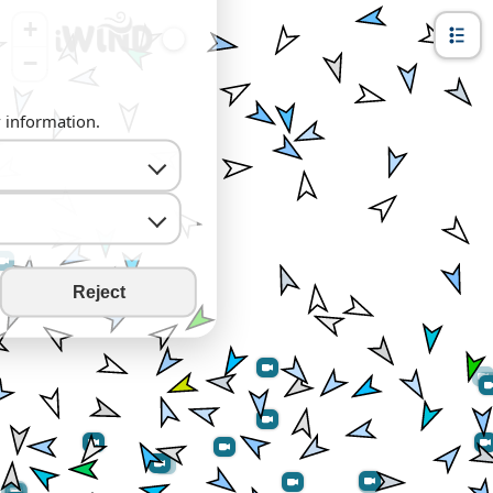
+
−
y information.
Reject