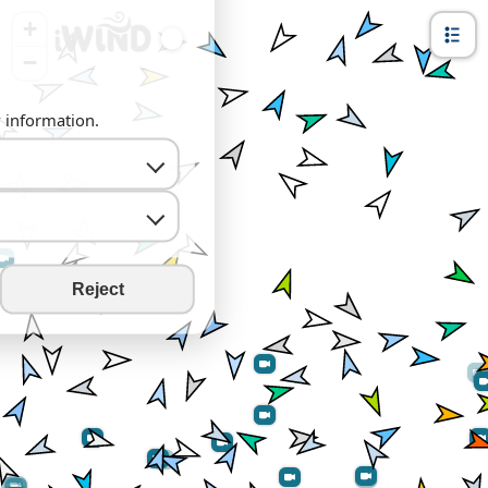
+
−
y information.
Reject