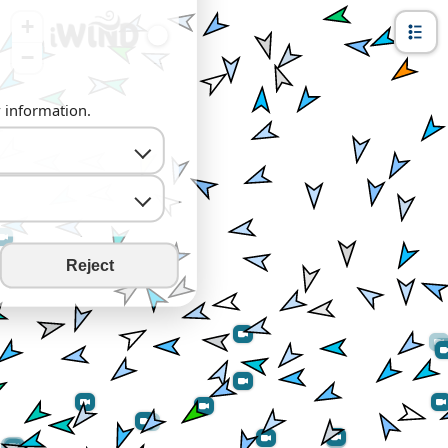
+
−
y information.
Reject