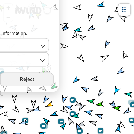
+
−
y information.
Reject