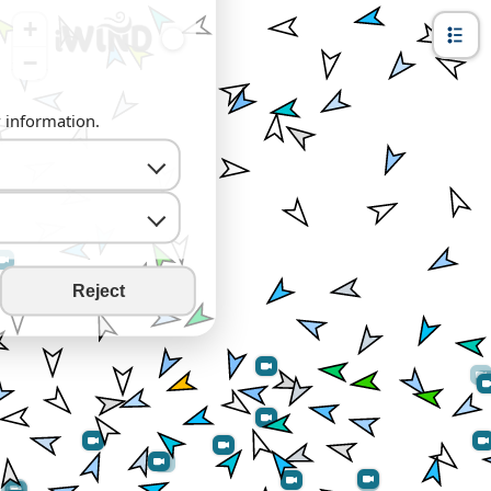
+
−
y information.
Reject