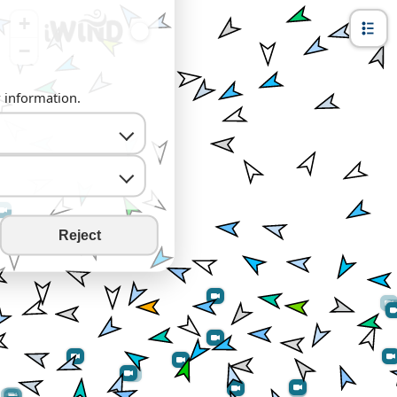
+
−
y information.
Reject