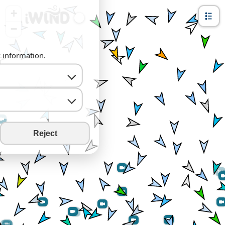
+
−
y information.
Reject