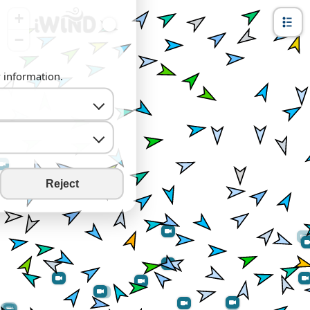
+
−
y information.
Reject