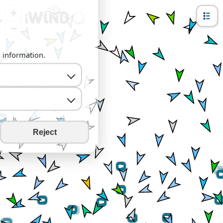
+
−
y information.
Reject