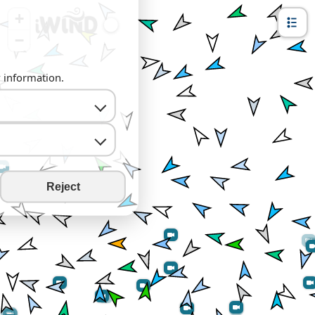
+
−
y information.
Reject