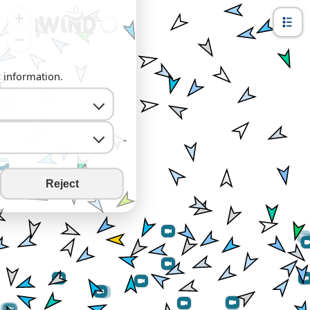
+
−
y information.
Reject