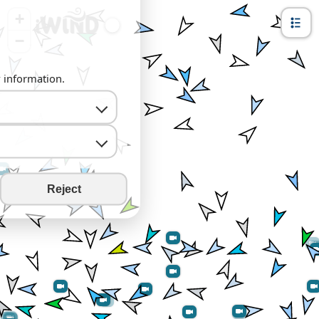
+
−
y information.
Reject