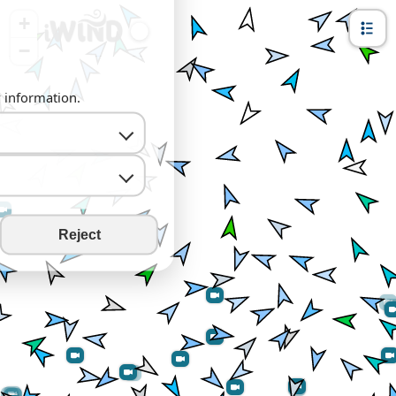
+
−
y information.
Reject