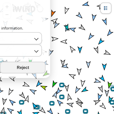
+
−
y information.
Reject