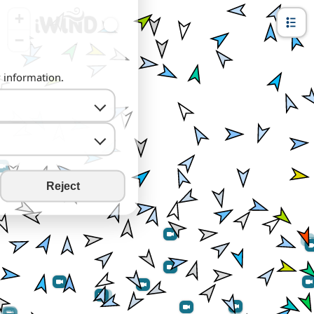
+
−
y information.
Reject