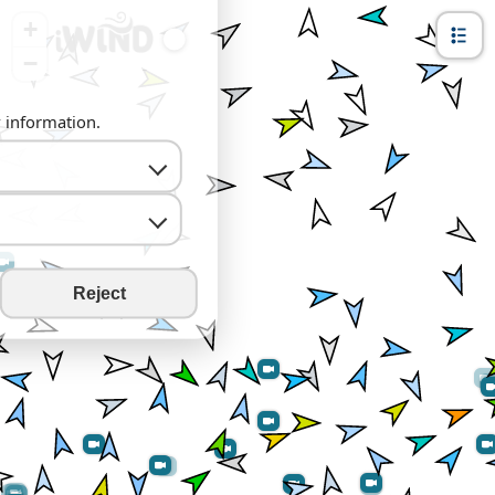
+
−
y information.
Reject