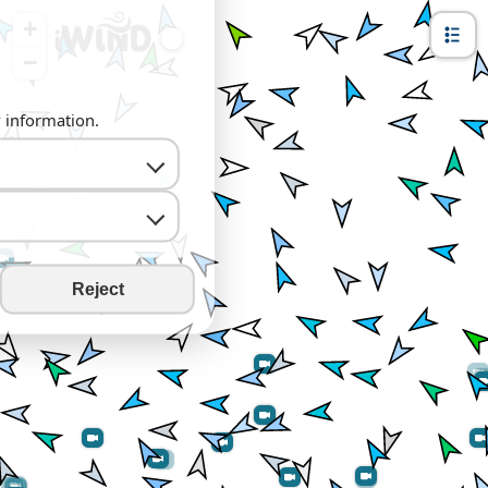
+
−
y information.
Reject