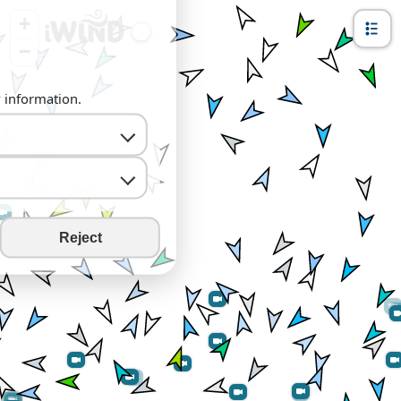
+
−
y information.
Reject