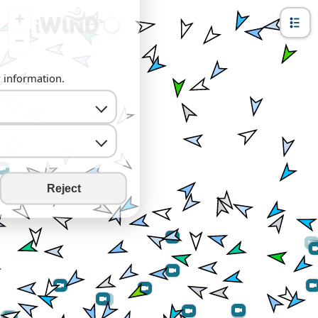
+
−
y information.
Reject