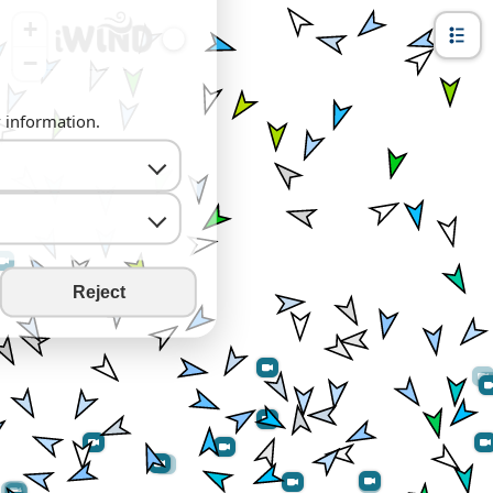
+
−
y information.
Reject