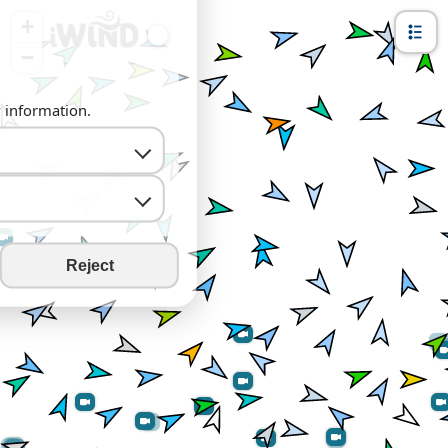
+
−
y information.
Reject