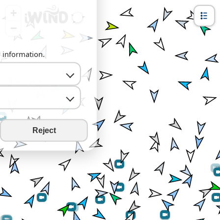
+
−
y information.
Reject