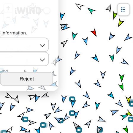
+
−
y information.
Reject