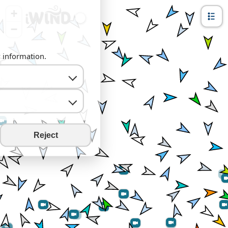
+
−
y information.
Reject