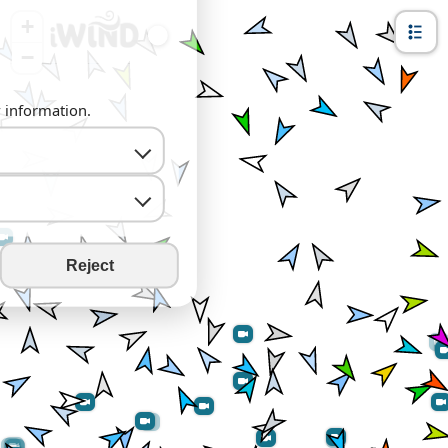
+
−
y information.
Reject