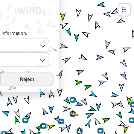
+
−
y information.
Reject