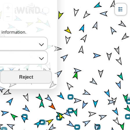
+
−
y information.
Reject